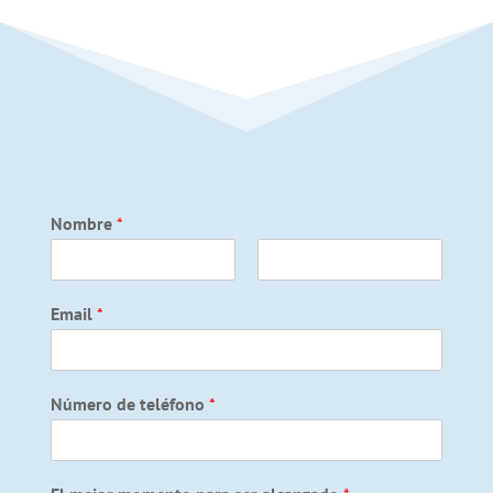
Nombre
*
F
L
i
a
Email
*
r
s
s
t
t
Número de teléfono
*